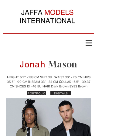
Mason
Jonah
H
EIGHT 6’2” - 188 CM
S
UIT 38L
W
AIST 30” - 76 CM
H
IPS
35.5” - 90 CM
I
NSEAM 33” - 84 CM
C
OLLAR 15.5" - 39.37
CM
S
HOES 13 - 46 EU
H
AIR Dark Brown
E
YES Brown
PORTFOLIO
DIGITALS