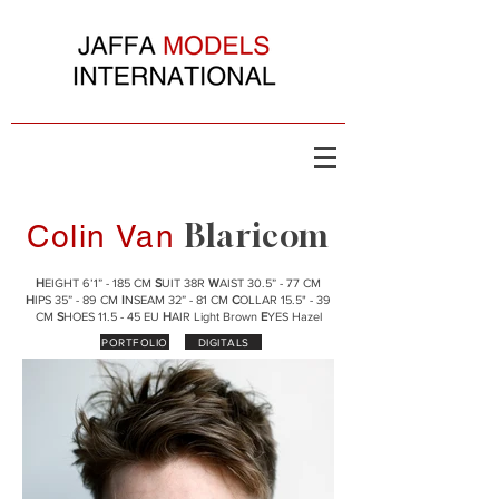
Blaricom
Colin Van
H
EIGHT 6’1” - 185 CM
S
UIT 38R
W
AIST 30.5” - 77 CM
H
IPS 35” - 89 CM
I
NSEAM 32” - 81 CM
C
OLLAR 15.5" - 39
CM
S
HOES 11.5 - 45 EU
H
AIR Light Brown
E
YES Hazel
PORTFOLIO
DIGITALS