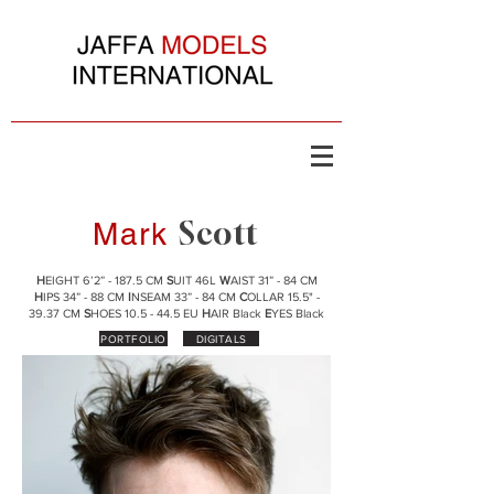
Scott
Mark
H
EIGHT 6’2” - 187.5 CM
S
UIT 46L
W
AIST 31” - 84 CM
H
IPS 34” - 88 CM
I
NSEAM 33” - 84 CM
C
OLLAR 15.5" -
39.37 CM
S
HOES 10.5 - 44.5 EU
H
AIR Black
E
YES Black
PORTFOLIO
DIGITALS