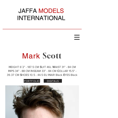
Scott
Mark
H
EIGHT 6’2” - 187.5 CM
S
UIT 46L
W
AIST 31” - 84 CM
H
IPS 34” - 88 CM
I
NSEAM 33” - 84 CM
C
OLLAR 15.5" -
39.37 CM
S
HOES 10.5 - 44.5 EU
H
AIR Black
E
YES Black
PORTFOLIO
DIGITALS