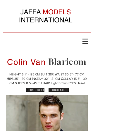
Blaricom
Colin Van
H
EIGHT 6’1” - 185 CM
S
UIT 38R
W
AIST 30.5” - 77 CM
H
IPS 35” - 89 CM
I
NSEAM 32” - 81 CM
C
OLLAR 15.5" - 39
CM
S
HOES 11.5 - 45 EU
H
AIR Light Brown
E
YES Hazel
PORTFOLIO
DIGITALS